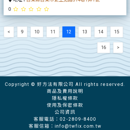
Copyright © 好方法有限公司 All rights reserved.
商品及費用說明
隱私權條款
使用及保密條款
公司資訊
客服電話：02-2809-8400
客服信箱：info@twfix.com.tw