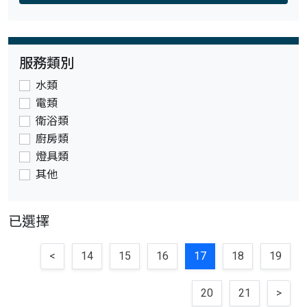
服務類別
水類
電類
衛浴類
廚房類
燈具類
其他
已選擇
<
14
15
16
17
18
19
20
21
>