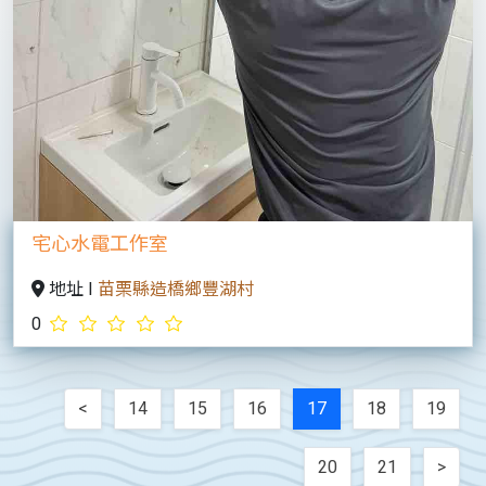
宅心水電工作室
地址 I
苗栗縣造橋鄉豐湖村
0
<
14
15
16
17
18
19
20
21
>