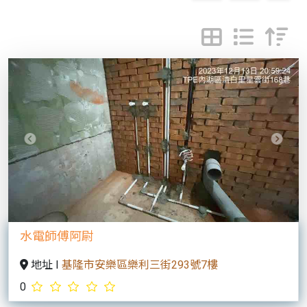
Previous
Next
水電師傅阿尉
地址 I
基隆市安樂區樂利三街293號7樓
0