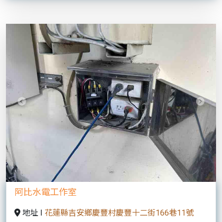
Previous
Next
阿比水電工作室
地址 I
花蓮縣吉安鄉慶豐村慶豐十二街166巷11號