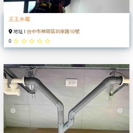
水電工程人員
地址 I
苗栗縣通宵鎮內島里12鄰中山路114號
0