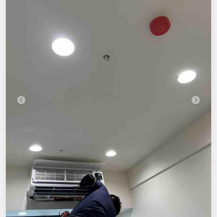
王王水電
地址 I
台中市神岡區圳岸路10號
0
Previous
Next