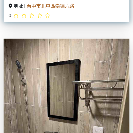
張庭頊
地址 I
桃園市平鎮區福壽路30號
0
<
21
22
23
24
25
26
27
28
>