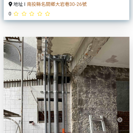
威翔水電
地址 I
高雄市三民區察哈爾二街122-1號
0
Previous
Next