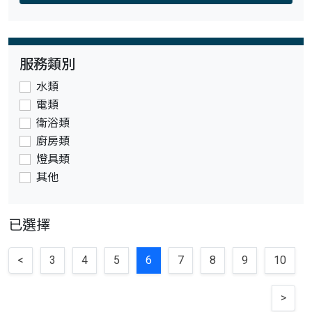
服務類別
水類
電類
衛浴類
廚房類
燈具類
其他
已選擇
<
3
4
5
6
7
8
9
10
>