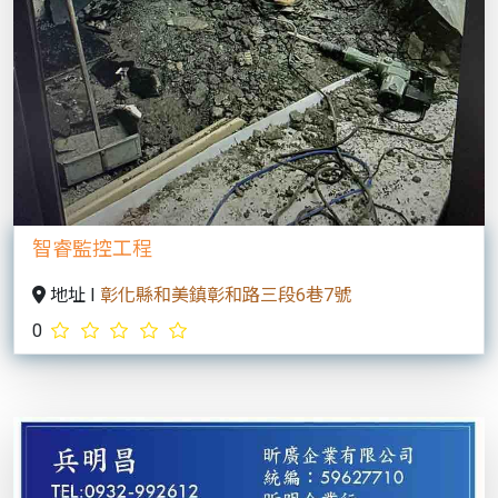
智睿監控工程
地址 I
彰化縣和美鎮彰和路三段6巷7號
0