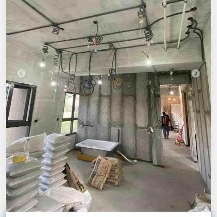
鴻水電
地址 I
新北市萬里區大鵬里萬里加投路33號
0