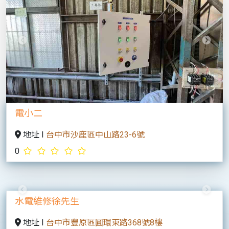
承恩水電工程行
地址 I
高雄市鼓山區美術東八街102號10樓
0
Previous
Next
電小二