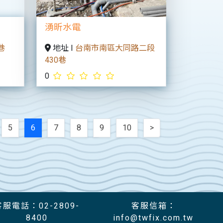
湧昕水電
巷
地址 I
台南市南區大同路二段
430巷
0
5
6
7
8
9
10
>
客服電話：02-2809-
客服信箱：
8400
info@twfix.com.tw