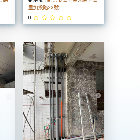
七路
地址 I
新北市萬里區大鵬里萬
里加投路33號
0
Next
Previous
Next