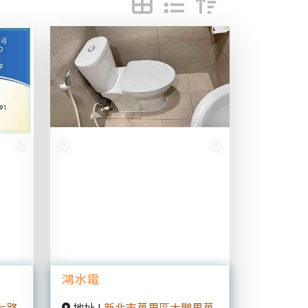
Next
Previous
Next
鴻水電