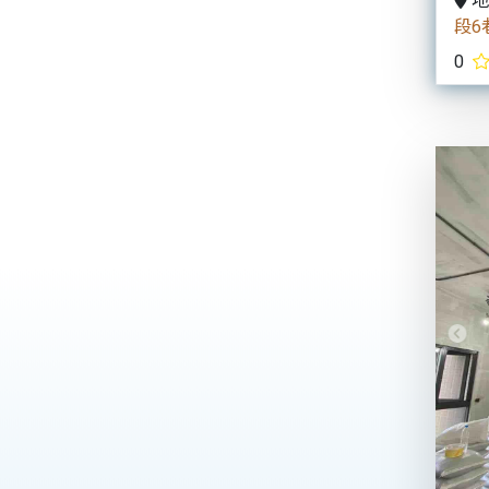
地
段6
0
Pre