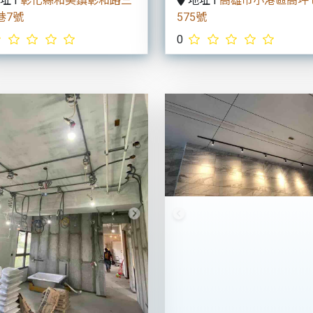
址 I
彰化縣和美鎮彰和路三
地址 I
高雄市小港區高坪
巷7號
575號
0
vious
Next
Previous