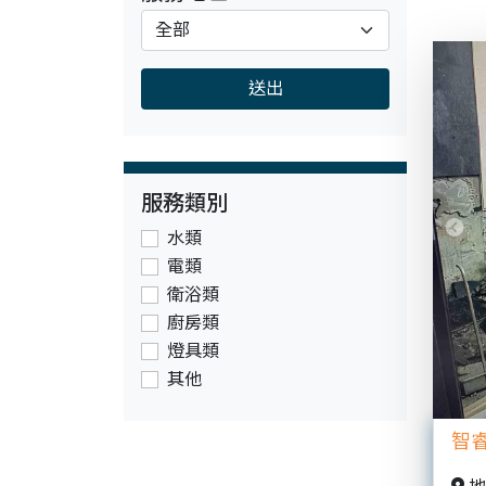
送出
服務類別
水類
Pre
電類
衛浴類
廚房類
燈具類
其他
智