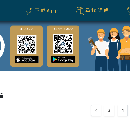
下載App
尋找師傅
擇
<
3
4