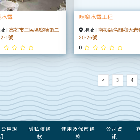
翔水電
啊樂水電工程
址 I
高雄市三民區察哈爾二
地址 I
南投縣名間鄉大岩
2-1號
30-26號
0
<
3
4
及費用說
隱私權條
使用及保密條
公司資
明
款
款
訊