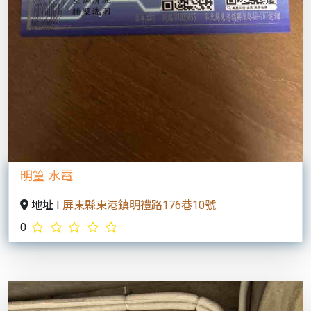
明篁 水電
地址 I
屏東縣東港鎮明禮路176巷10號
0